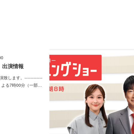
00
】出演情報
します。------------
月曜 よる7時00分（一部…