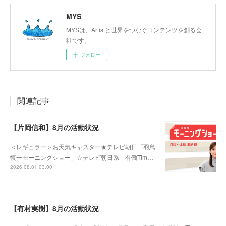
MYS
MYSは、Artistと世界をつなぐコンテンツを創る会
社です。
フォロー
関連記事
【片岡信和】8月の活動状況
＜レギュラー＞お天気キャスター★テレビ朝日「羽鳥
慎一モーニングショー」☆テレビ朝日系「有働Tim…
2026.08.01 03:00
【有村実樹】8月の活動状況