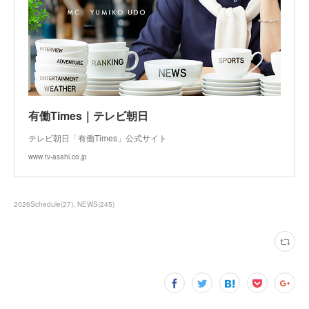
有働Times｜テレビ朝日
テレビ朝日「有働Times」公式サイト
www.tv-asahi.co.jp
2026Schedule
(
27
)
NEWS
(
245
)