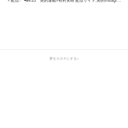
＜配信〉 📲4/25 美的連載×有村実樹 配信サイト:美的Instagr…
夢をカタチにする♪