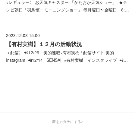
<レギュラー〉 お天気キャスター 「かたおか天気ショー」 ★テ
レビ朝日「羽鳥慎一モーニングショー」 毎月曜日〜金曜日 8:…
2023.12.03 15:00
【有村実樹】１２月の活動状況
＜配信〉 📲12/26 美的連載×有村実樹 / 配信サイト:美的
Instagram 📲12/14 SENSAI ×有村実樹 インスタライブ 📲…
夢をカタチにする♪