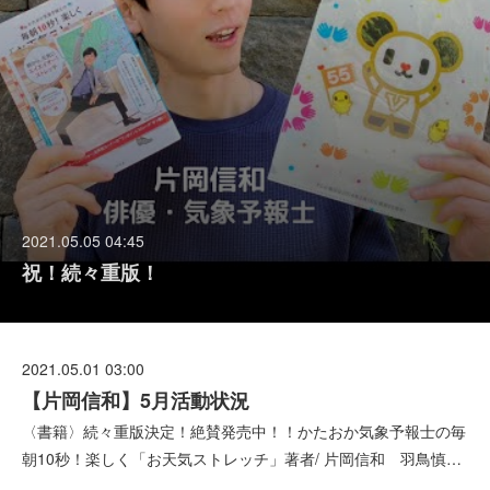
2021.05.05 04:45
祝！続々重版！
2021.05.01 03:00
【片岡信和】5月活動状況
〈書籍〉続々重版決定！絶賛発売中！！かたおか気象予報士の毎
朝10秒！楽しく「お天気ストレッチ」著者/ 片岡信和 羽鳥慎…