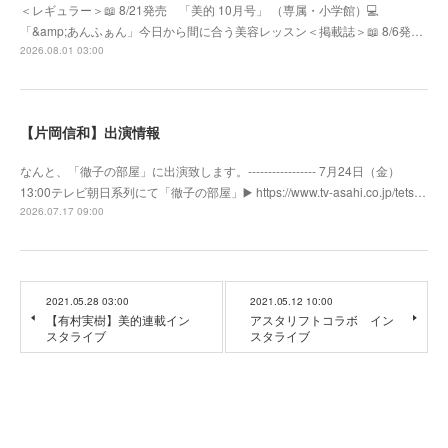
＜レギュラー＞📖 8/21発売 「美的 10月号」 （専属・小学館）💻
「&amp;あんふぁん」今日から間に合う美容レッスン＜掲載誌＞📖 8/6発…
2026.08.01 03:00
【片岡信和】出演情報
なんと、「徹子の部屋」に出演致します。----------------- 7月24日（金）
13:00テレビ朝日系列にて「徹子の部屋」▶️ https://www.tv-asahi.co.jp/tets…
2026.07.17 09:00
2021.05.28 03:00
2021.05.12 10:00
【有村実樹】美的連載イン
アスタリフトコラボ イン
スタライブ
スタライブ