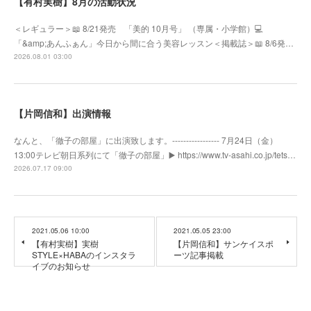
【有村実樹】8月の活動状況
＜レギュラー＞📖 8/21発売 「美的 10月号」 （専属・小学館）💻
「&amp;あんふぁん」今日から間に合う美容レッスン＜掲載誌＞📖 8/6発…
2026.08.01 03:00
【片岡信和】出演情報
なんと、「徹子の部屋」に出演致します。----------------- 7月24日（金）
13:00テレビ朝日系列にて「徹子の部屋」▶️ https://www.tv-asahi.co.jp/tets…
2026.07.17 09:00
2021.05.06 10:00
2021.05.05 23:00
【有村実樹】実樹
【片岡信和】サンケイスポ
STYLE×HABAのインスタラ
ーツ記事掲載
イブのお知らせ