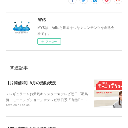
MYS
MYSは、Artistと世界をつなぐコンテンツを創る会
社です。
フォロー
関連記事
【片岡信和】8月の活動状況
＜レギュラー＞お天気キャスター★テレビ朝日「羽鳥
慎一モーニングショー」☆テレビ朝日系「有働Tim…
2026.08.01 03:00