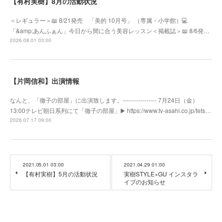
【有村実樹】8月の活動状況
＜レギュラー＞📖 8/21発売 「美的 10月号」 （専属・小学館）💻
「&amp;あんふぁん」今日から間に合う美容レッスン＜掲載誌＞📖 8/6発…
2026.08.01 03:00
【片岡信和】出演情報
なんと、「徹子の部屋」に出演致します。----------------- 7月24日（金）
13:00テレビ朝日系列にて「徹子の部屋」▶️ https://www.tv-asahi.co.jp/tets…
2026.07.17 09:00
2021.05.01 03:00
2021.04.29 01:00
【有村実樹】5月の活動状況
実樹STYLE×GU インスタラ
イブのお知らせ