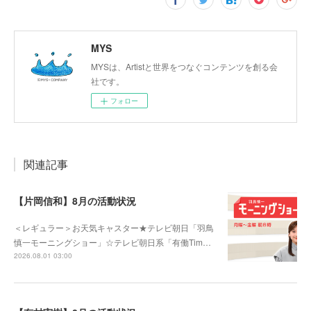
MYS
MYSは、Artistと世界をつなぐコンテンツを創る会
社です。
フォロー
関連記事
【片岡信和】8月の活動状況
＜レギュラー＞お天気キャスター★テレビ朝日「羽鳥
慎一モーニングショー」☆テレビ朝日系「有働Tim…
2026.08.01 03:00