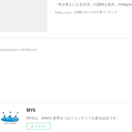
「幸せ美人になる方法」の講師も担当。Instag
＆あんふぁん 小学館グループの子育てメディア
6Schedule
(
27
)
NEWS
(
245
)
MYS
MYSは、Artistと世界をつなぐコンテンツを創る会社です。
フォロー