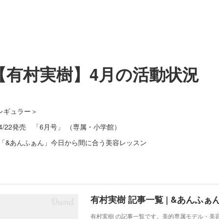
【有村実樹】4月の活動状況
レギュラー＞
 4/22発売 「6月号」 （専属・小学館）
 「&あんふぁん」今日から間に合う美容レッスン
有村実樹 記事一覧 | &あんふぁ
有村実樹 の記事一覧です。美的専属モデル・美