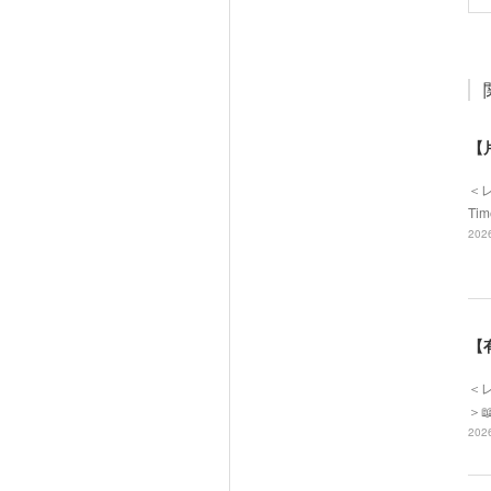
【
＜
Ti
2026
【
＜レ
＞
2026