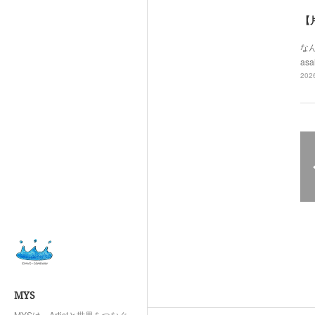
【
なん
asa
2026
MYS
MYSは、Artistと世界をつなぐ