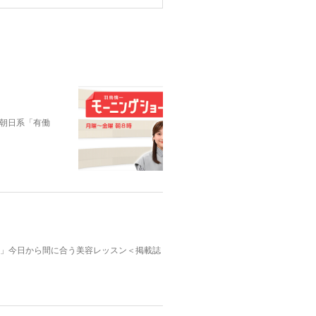
朝日系「有働
んふぁん」今日から間に合う美容レッスン＜掲載誌