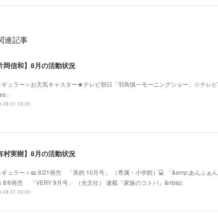
関連記事
片岡信和】8月の活動状況
レギュラー＞お天気キャスター★テレビ朝日「羽鳥慎一モーニングショー」☆テレビ
mes」
.08.01 03:00
有村実樹】8月の活動状況
ギュラー＞📖 8/21発売 「美的 10月号」 （専属・小学館）💻 「&amp;あ
 8/6発売 「VERY 9月号」 （光文社） 連載「家族のコトバ」&nbsp;
.08.01 03:00