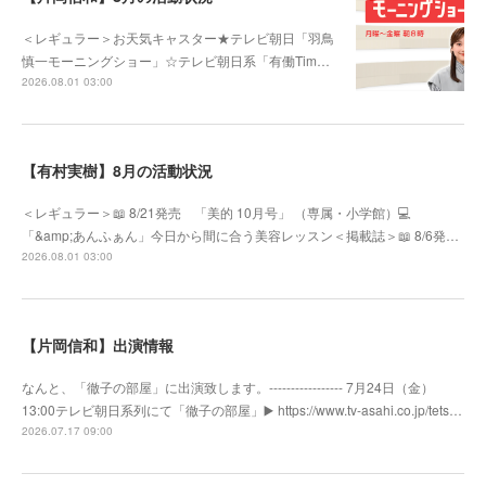
＜レギュラー＞お天気キャスター★テレビ朝日「羽鳥
慎一モーニングショー」☆テレビ朝日系「有働Tim…
2026.08.01 03:00
【有村実樹】8月の活動状況
＜レギュラー＞📖 8/21発売 「美的 10月号」 （専属・小学館）💻
「&amp;あんふぁん」今日から間に合う美容レッスン＜掲載誌＞📖 8/6発…
2026.08.01 03:00
【片岡信和】出演情報
なんと、「徹子の部屋」に出演致します。----------------- 7月24日（金）
13:00テレビ朝日系列にて「徹子の部屋」▶️ https://www.tv-asahi.co.jp/tets…
2026.07.17 09:00