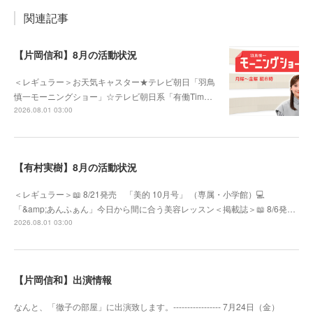
関連記事
【片岡信和】8月の活動状況
＜レギュラー＞お天気キャスター★テレビ朝日「羽鳥
慎一モーニングショー」☆テレビ朝日系「有働Tim…
2026.08.01 03:00
【有村実樹】8月の活動状況
＜レギュラー＞📖 8/21発売 「美的 10月号」 （専属・小学館）💻
「&amp;あんふぁん」今日から間に合う美容レッスン＜掲載誌＞📖 8/6発…
2026.08.01 03:00
【片岡信和】出演情報
なんと、「徹子の部屋」に出演致します。----------------- 7月24日（金）