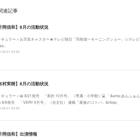
関連記事
片岡信和】8月の活動状況
レギュラー＞お天気キャスター★テレビ朝日「羽鳥慎一モーニングショー」☆テレビ
mes」
.08.01 03:00
有村実樹】8月の活動状況
ギュラー＞📖 8/21発売 「美的 10月号」 （専属・小学館）💻 「&amp;あ
 8/6発売 「VERY 9月号」 （光文社） 連載「家族のコトバ」&nbsp;
.08.01 03:00
片岡信和】出演情報