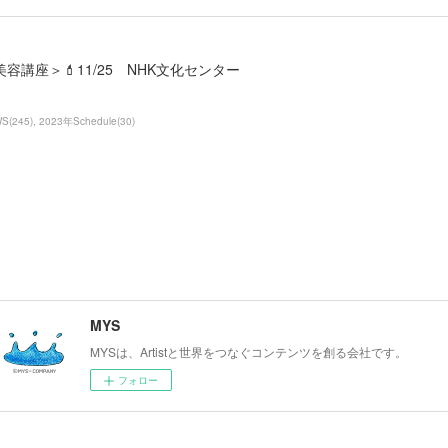
美容講座＞💄11/25 NHK文化センター
WS
(
245
)
2023年Schedule
(
30
)
MYS
MYSは、Artistと世界をつなぐコンテンツを創る会社です。
フォロー