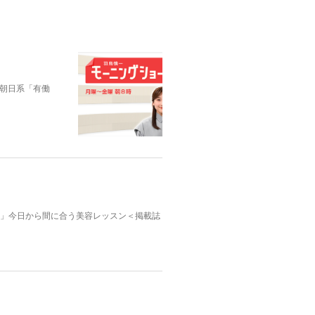
朝日系「有働
んふぁん」今日から間に合う美容レッスン＜掲載誌