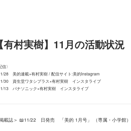
【有村実樹】11月の活動状況
配信〉
11/28 美的連載×有村実樹 / 配信サイト:美的Instagram
11/30 資生堂ワタシプラス×有村実樹 インスタライブ
11/13 パナソニック×有村実樹 インスタライブ
<掲載誌＞ 📖11/22 日発売 「美的 1月号」 （専属・小学館