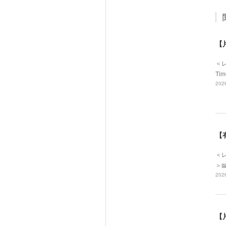
【
＜
Ti
2026
【
＜レ
＞
2026
【