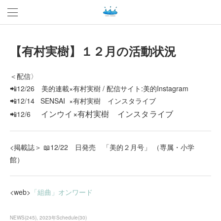
【有村実樹】１２月の活動状況
＜配信〉
📲12/26 美的連載×有村実樹 / 配信サイト:美的Instagram
📲12/14 SENSAI ×有村実樹 インスタライブ
インウイ×有村実樹 インスタライブ
📲12/6
<掲載誌＞ 📖12/22 日発売 「美的２月号」 （専属・小学
館）
<web>
「組曲」オンワード
NEWS
(
245
)
2023年Schedule
(
30
)