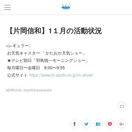
【片岡信和】1１月の活動状況
<レギュラー〉
お天気キャスター 「かたおか天気ショー」
★テレビ朝日「羽鳥慎一モーニングショー」
毎月曜日〜金曜日 8:00〜9:55
公式サイト
https://www.tv-asahi.co.jp/m-show/
NEWS
(
245
)
2023年Schedule
(
30
)