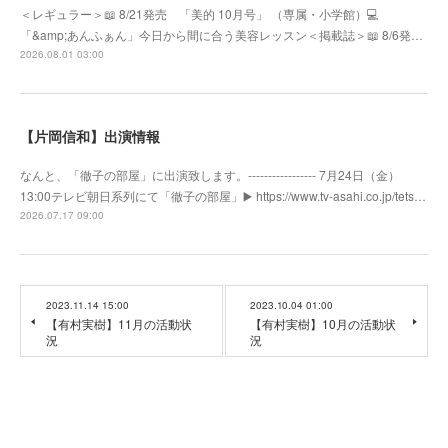
＜レギュラー＞📖 8/21発売 「美的 10月号」 （専属・小学館）💻
「&amp;あんふぁん」今日から間に合う美容レッスン＜掲載誌＞📖 8/6発…
2026.08.01 03:00
【片岡信和】出演情報
なんと、「徹子の部屋」に出演致します。----------------- 7月24日（金）
13:00テレビ朝日系列にて「徹子の部屋」▶️ https://www.tv-asahi.co.jp/tets…
2026.07.17 09:00
2023.11.14 15:00
2023.10.04 01:00
【有村実樹】11月の活動状
【有村実樹】10月の活動状
況
況