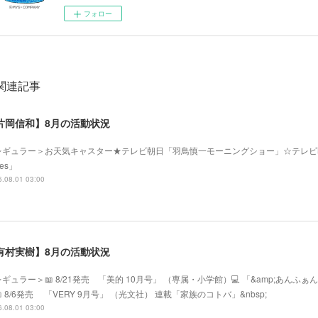
フォロー
関連記事
片岡信和】8月の活動状況
レギュラー＞お天気キャスター★テレビ朝日「羽鳥慎一モーニングショー」☆テレビ
mes」
.08.01 03:00
有村実樹】8月の活動状況
ギュラー＞📖 8/21発売 「美的 10月号」 （専属・小学館）💻 「&amp;あ
 8/6発売 「VERY 9月号」 （光文社） 連載「家族のコトバ」&nbsp;
.08.01 03:00