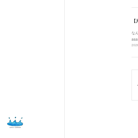
【
なん
asa
2026