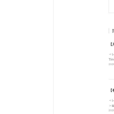
【
＜
Ti
2026
【
＜レ
＞
2026