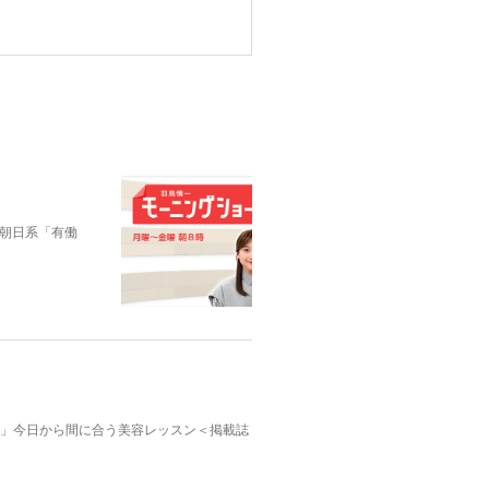
朝日系「有働
んふぁん」今日から間に合う美容レッスン＜掲載誌