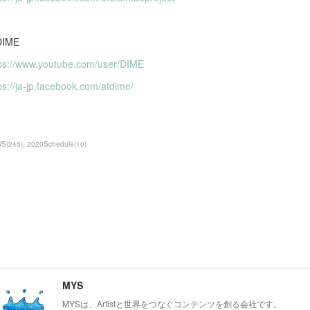
@DIME
ps://www.youtube.com/user/DIME
ps://ja-jp.facebook.com/atdime/
WS
(
245
)
2020Schedule
(
10
)
MYS
MYSは、Artistと世界をつなぐコンテンツを創る会社です。