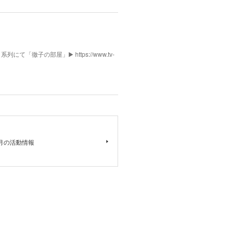
列にて「徹子の部屋」▶️ https://www.tv-
月の活動情報