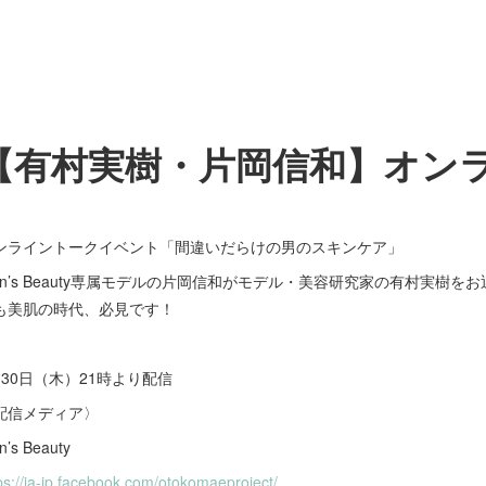
【有村実樹・片岡信和】オン
ンライントークイベント「間違いだらけの男のスキンケア」
en’s Beauty専属モデルの片岡信和がモデル・美容研究家の有村実樹
も美肌の時代、必見です！
月30日（木）21時より配信
配信メディア〉
n’s Beauty
ps://ja-jp.facebook.com/otokomaeproject/