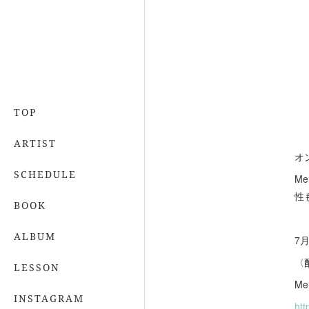
TOP
ARTIST
オ
SCHEDULE
M
性
BOOK
ALBUM
7
〈
LESSON
Me
INSTAGRAM
htt