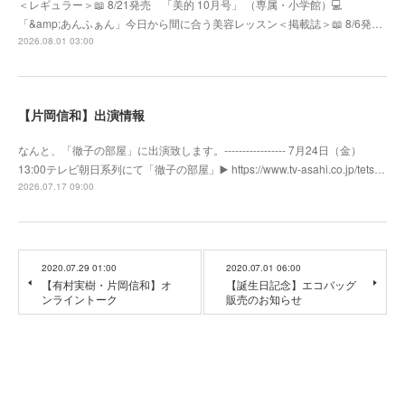
＜レギュラー＞📖 8/21発売 「美的 10月号」 （専属・小学館）💻
「&amp;あんふぁん」今日から間に合う美容レッスン＜掲載誌＞📖 8/6発…
2026.08.01 03:00
【片岡信和】出演情報
なんと、「徹子の部屋」に出演致します。----------------- 7月24日（金）
13:00テレビ朝日系列にて「徹子の部屋」▶️ https://www.tv-asahi.co.jp/tets…
2026.07.17 09:00
2020.07.29 01:00
2020.07.01 06:00
【有村実樹・片岡信和】オ
【誕生日記念】エコバッグ
ンライントーク
販売のお知らせ