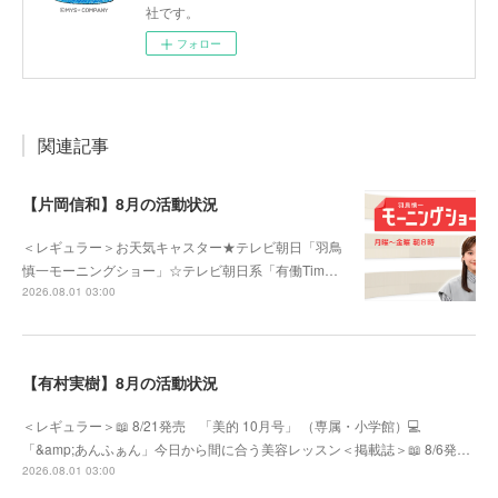
社です。
フォロー
関連記事
【片岡信和】8月の活動状況
＜レギュラー＞お天気キャスター★テレビ朝日「羽鳥
慎一モーニングショー」☆テレビ朝日系「有働Tim…
2026.08.01 03:00
【有村実樹】8月の活動状況
＜レギュラー＞📖 8/21発売 「美的 10月号」 （専属・小学館）💻
「&amp;あんふぁん」今日から間に合う美容レッスン＜掲載誌＞📖 8/6発…
2026.08.01 03:00