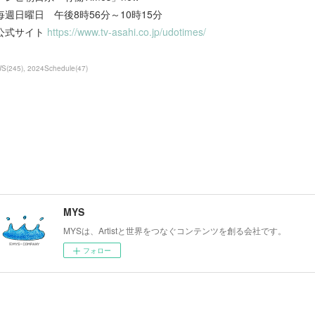
毎週日曜日 午後8時56分～10時15分
公式サイト
https://www.tv-asahi.co.jp/udotimes/
WS
(
245
)
2024Schedule
(
47
)
MYS
MYSは、Artistと世界をつなぐコンテンツを創る会社です。
フォロー