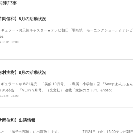
関連記事
片岡信和】8月の活動状況
レギュラー＞お天気キャスター★テレビ朝日「羽鳥慎一モーニングショー」☆テレビ
mes」
.08.01 03:00
有村実樹】8月の活動状況
ギュラー＞📖 8/21発売 「美的 10月号」 （専属・小学館）💻 「&amp;あ
 8/6発売 「VERY 9月号」 （光文社） 連載「家族のコトバ」&nbsp;
.08.01 03:00
片岡信和】出演情報
と、「徹子の部屋」に出演致します。----------------- 7月24日（金）13:00テレビ朝日系