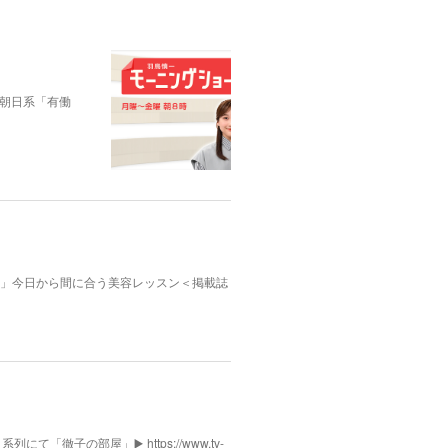
朝日系「有働
んふぁん」今日から間に合う美容レッスン＜掲載誌
列にて「徹子の部屋」▶️ https://www.tv-