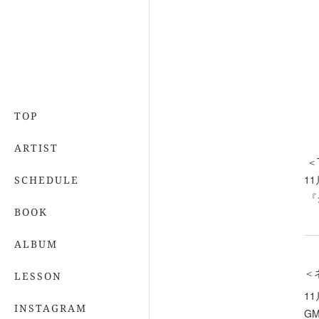
TOP
ARTIST
＜
11
SCHEDULE
『
BOOK
ALBUM
＜
LESSON
11
INSTAGRAM
G