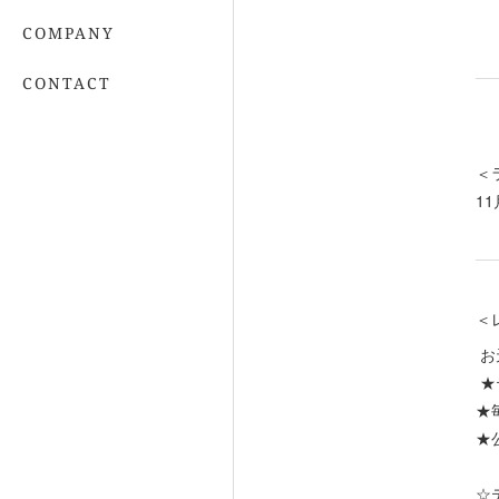
COMPANY
CONTACT
＜
11
＜
お
★
★
★
☆