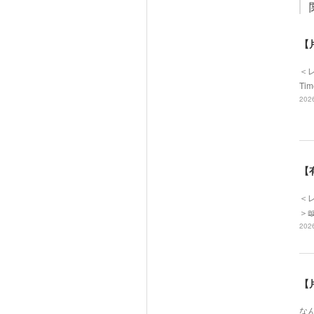
【
＜
Ti
2026
【
＜レ
＞
2026
【
なん