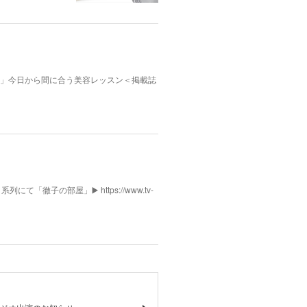
んふぁん」今日から間に合う美容レッスン＜掲載誌
列にて「徹子の部屋」▶️ https://www.tv-