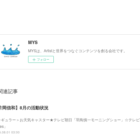
MYS
MYSは、Artistと世界をつなぐコンテンツを創る会社です。
フォロー
関連記事
片岡信和】8月の活動状況
レギュラー＞お天気キャスター★テレビ朝日「羽鳥慎一モーニングショー」☆テレビ
mes」
.08.01 03:00