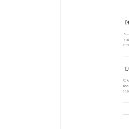
【
＜レ
＞
2026
【
なん
asa
2026