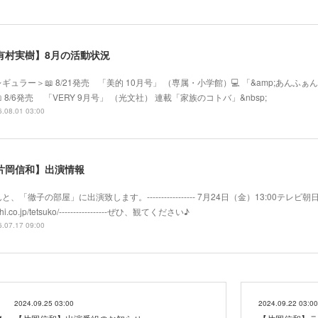
有村実樹】8月の活動状況
ギュラー＞📖 8/21発売 「美的 10月号」 （専属・小学館）💻 「&amp;あ
 8/6発売 「VERY 9月号」 （光文社） 連載「家族のコトバ」&nbsp;
.08.01 03:00
片岡信和】出演情報
と、「徹子の部屋」に出演致します。----------------- 7月24日（金）13:00テレビ朝日系
hi.co.jp/tetsuko/-----------------ぜひ、観てください♪
.07.17 09:00
2024.09.25 03:00
2024.09.22 03:00