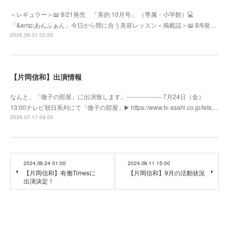
＜レギュラー＞📖 8/21発売 「美的 10月号」 （専属・小学館）💻
「&amp;あんふぁん」今日から間に合う美容レッスン＜掲載誌＞📖 8/6発…
2026.08.01 03:00
【片岡信和】出演情報
なんと、「徹子の部屋」に出演致します。----------------- 7月24日（金）
13:00テレビ朝日系列にて「徹子の部屋」▶️ https://www.tv-asahi.co.jp/tets…
2026.07.17 09:00
2024.09.24 01:00
2024.09.11 15:00
【片岡信和】有働Timesに
【片岡信和】9月の活動状況
出演決定！