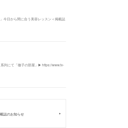
んふぁん」今日から間に合う美容レッスン＜掲載誌
列にて「徹子の部屋」▶️ https://www.tv-
載誌のお知らせ