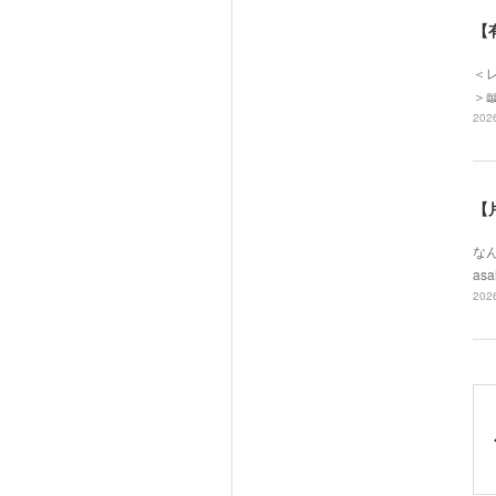
【
＜レ
＞
2026
【
なん
asa
2026