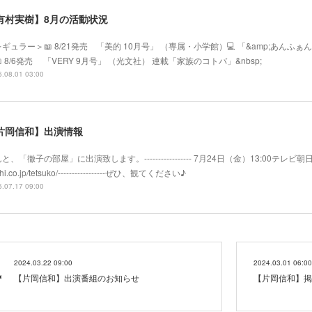
有村実樹】8月の活動状況
ギュラー＞📖 8/21発売 「美的 10月号」 （専属・小学館）💻 「&amp;あ
 8/6発売 「VERY 9月号」 （光文社） 連載「家族のコトバ」&nbsp;
.08.01 03:00
片岡信和】出演情報
と、「徹子の部屋」に出演致します。----------------- 7月24日（金）13:00テレビ朝日系
hi.co.jp/tetsuko/-----------------ぜひ、観てください♪
.07.17 09:00
2024.03.22 09:00
2024.03.01 06:00
【片岡信和】出演番組のお知らせ
【片岡信和】掲