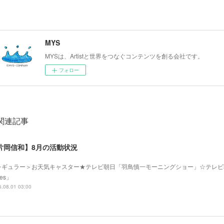
MYS
MYSは、Artistと世界をつなぐコンテンツを創る会社です。
フォロー
関連記事
片岡信和】8月の活動状況
レギュラー＞お天気キャスター★テレビ朝日「羽鳥慎一モーニングショー」☆テレビ
mes」
.08.01 03:00