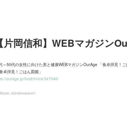
【片岡信和】WEBマガジンOur
0代～50代の女性に向けた美と健康WEBマガジンOurAge 「食卓拝見
食卓拝見！ごはん図鑑」
ps://ourage.jp/food/more/347046/
WS
(
245
)
2024Schedule
(
47
)