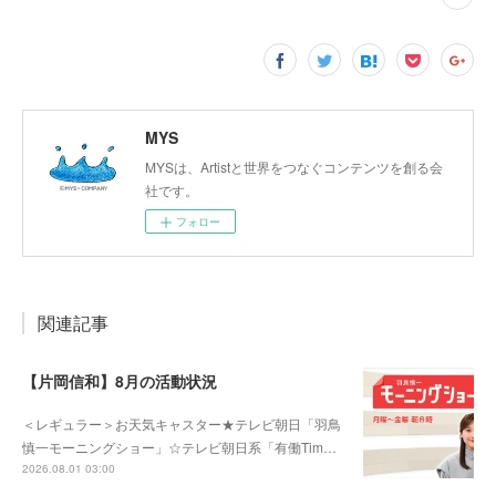
MYS
MYSは、Artistと世界をつなぐコンテンツを創る会
社です。
フォロー
関連記事
【片岡信和】8月の活動状況
＜レギュラー＞お天気キャスター★テレビ朝日「羽鳥
慎一モーニングショー」☆テレビ朝日系「有働Tim…
2026.08.01 03:00