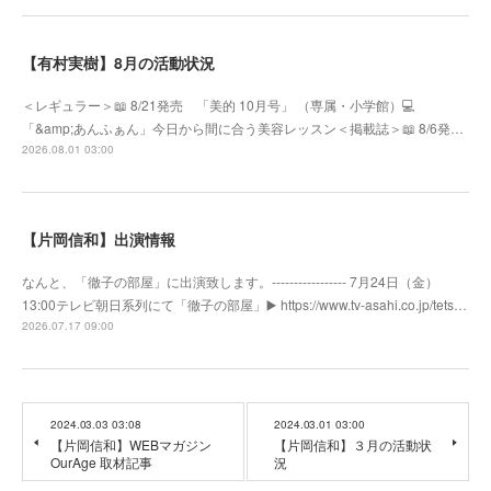
【有村実樹】8月の活動状況
＜レギュラー＞📖 8/21発売 「美的 10月号」 （専属・小学館）💻
「&amp;あんふぁん」今日から間に合う美容レッスン＜掲載誌＞📖 8/6発…
2026.08.01 03:00
【片岡信和】出演情報
なんと、「徹子の部屋」に出演致します。----------------- 7月24日（金）
13:00テレビ朝日系列にて「徹子の部屋」▶️ https://www.tv-asahi.co.jp/tets…
2026.07.17 09:00
2024.03.03 03:08
2024.03.01 03:00
【片岡信和】WEBマガジン
【片岡信和】３月の活動状
OurAge 取材記事
況