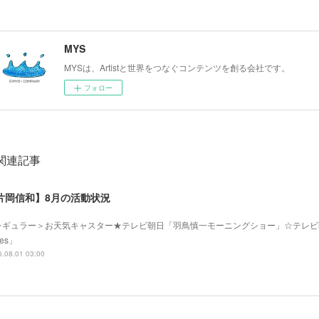
MYS
MYSは、Artistと世界をつなぐコンテンツを創る会社です。
フォロー
関連記事
片岡信和】8月の活動状況
レギュラー＞お天気キャスター★テレビ朝日「羽鳥慎一モーニングショー」☆テレビ
mes」
.08.01 03:00