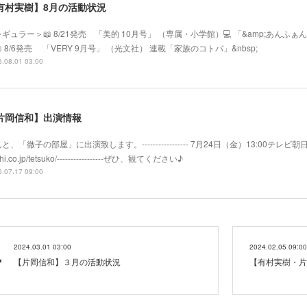
有村実樹】8月の活動状況
ギュラー＞📖 8/21発売 「美的 10月号」 （専属・小学館）💻 「&amp;あ
 8/6発売 「VERY 9月号」 （光文社） 連載「家族のコトバ」&nbsp;
.08.01 03:00
片岡信和】出演情報
と、「徹子の部屋」に出演致します。----------------- 7月24日（金）13:00テレビ朝日系
hi.co.jp/tetsuko/-----------------ぜひ、観てください♪
.07.17 09:00
2024.03.01 03:00
2024.02.05 09:00
【片岡信和】３月の活動状況
【有村実樹・片