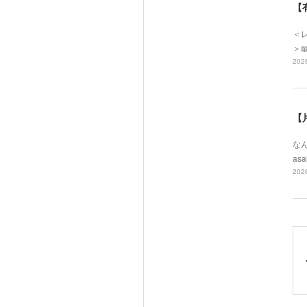
【
＜レ
＞
2026
【
なん
asa
2026