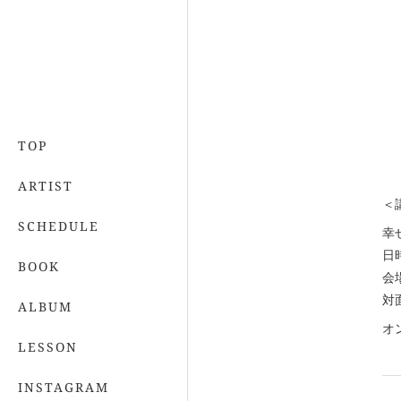
TOP
ARTIST
＜
SCHEDULE
幸
日時
BOOK
会
対
ALBUM
オ
LESSON
INSTAGRAM