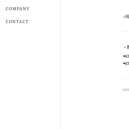
COMPANY
<
CONTACT
＜
📲
📲
NE