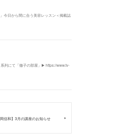
んふぁん」今日から間に合う美容レッスン＜掲載誌
列にて「徹子の部屋」▶️ https://www.tv-
岡信和】3月の講座のお知らせ