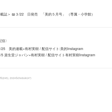
掲載誌＞ 📖３/22 日発売 「美的５月号」 （専属・小学館）
配信〉
3/25 美的連載×有村実樹 / 配信サイト:美的Instagram
3/5 資生堂ジャパン×有村実樹 / 配信サイト有村実樹Instagram
WS
(
245
)
2024Schedule
(
47
)