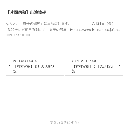
【片岡信和】出演情報
なんと、「徹子の部屋」に出演致します。----------------- 7月24日（金）
13:00テレビ朝日系列にて「徹子の部屋」▶️ https://www.tv-asahi.co.jp/tets…
2026.07.17 09:00
2024.03.01 03:00
2024.02.04 15:00
【有村実樹】３月の活動状
【有村実樹】２月の活動状
況
況
夢をカタチにする♪