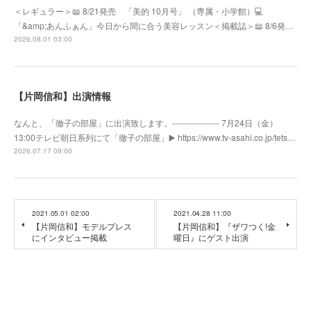
＜レギュラー＞📖 8/21発売 「美的 10月号」 （専属・小学館）💻
「&amp;あんふぁん」今日から間に合う美容レッスン＜掲載誌＞📖 8/6発…
2026.08.01 03:00
【片岡信和】出演情報
なんと、「徹子の部屋」に出演致します。----------------- 7月24日（金）
13:00テレビ朝日系列にて「徹子の部屋」▶️ https://www.tv-asahi.co.jp/tets…
2026.07.17 09:00
2021.05.01 02:00
2021.04.28 11:00
【片岡信和】モデルプレス
【片岡信和】『ザワつく!金
にインタビュー掲載
曜日』にゲスト出演