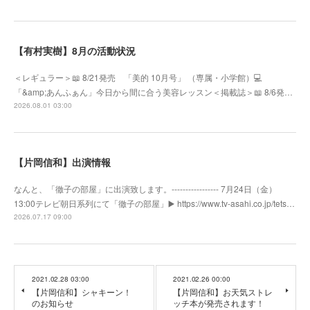
【有村実樹】8月の活動状況
＜レギュラー＞📖 8/21発売 「美的 10月号」 （専属・小学館）💻
「&amp;あんふぁん」今日から間に合う美容レッスン＜掲載誌＞📖 8/6発…
2026.08.01 03:00
【片岡信和】出演情報
なんと、「徹子の部屋」に出演致します。----------------- 7月24日（金）
13:00テレビ朝日系列にて「徹子の部屋」▶️ https://www.tv-asahi.co.jp/tets…
2026.07.17 09:00
2021.02.28 03:00
2021.02.26 00:00
【片岡信和】シャキーン！
【片岡信和】お天気ストレ
のお知らせ
ッチ本が発売されます！