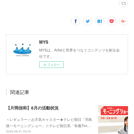
MYS
MYSは、Artistと世界をつなぐコンテンツを創る会
社です。
フォロー
関連記事
【片岡信和】8月の活動状況
＜レギュラー＞お天気キャスター★テレビ朝日「羽鳥
慎一モーニングショー」☆テレビ朝日系「有働Tim…
2026.08.01 03:00