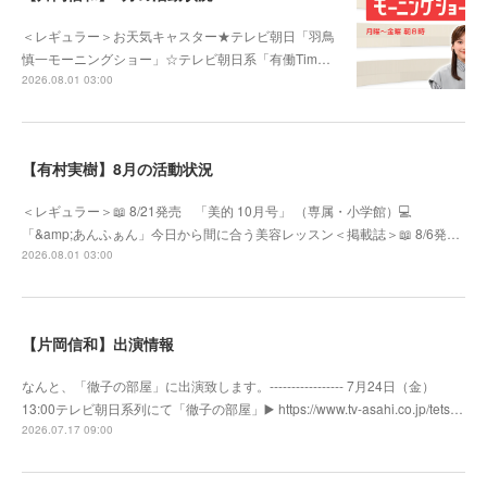
＜レギュラー＞お天気キャスター★テレビ朝日「羽鳥
慎一モーニングショー」☆テレビ朝日系「有働Tim…
2026.08.01 03:00
【有村実樹】8月の活動状況
＜レギュラー＞📖 8/21発売 「美的 10月号」 （専属・小学館）💻
「&amp;あんふぁん」今日から間に合う美容レッスン＜掲載誌＞📖 8/6発…
2026.08.01 03:00
【片岡信和】出演情報
なんと、「徹子の部屋」に出演致します。----------------- 7月24日（金）
13:00テレビ朝日系列にて「徹子の部屋」▶️ https://www.tv-asahi.co.jp/tets…
2026.07.17 09:00