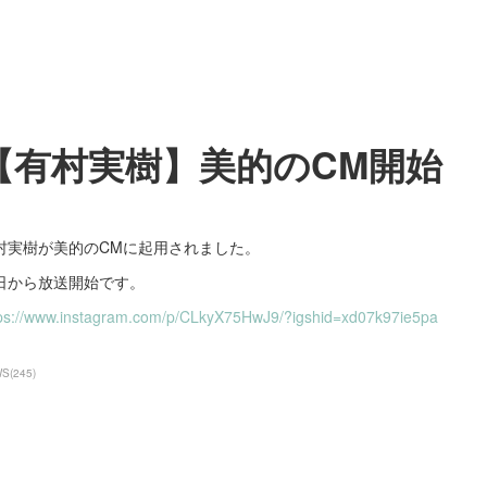
【有村実樹】美的のCM開始
村実樹が美的のCMに起用されました。
日から放送開始です。
tps://www.instagram.com/p/CLkyX75HwJ9/?igshid=xd07k97ie5pa
WS
(
245
)