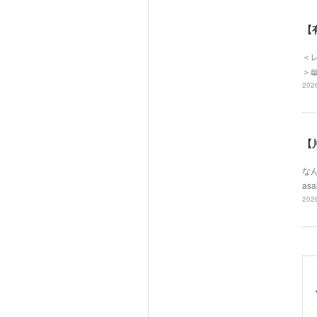
【
＜レ
＞
2026
【
なん
asa
2026