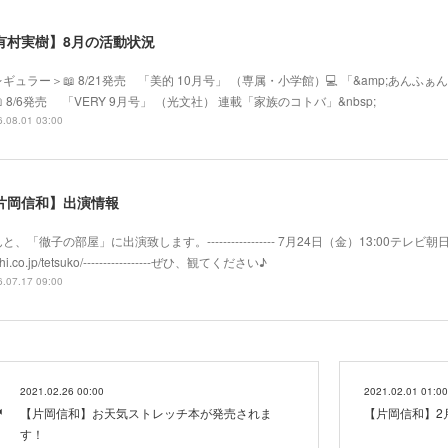
有村実樹】8月の活動状況
ギュラー＞📖 8/21発売 「美的 10月号」 （専属・小学館）💻 「&amp;あ
 8/6発売 「VERY 9月号」 （光文社） 連載「家族のコトバ」&nbsp;
.08.01 03:00
片岡信和】出演情報
と、「徹子の部屋」に出演致します。----------------- 7月24日（金）13:00テレビ朝日系
hi.co.jp/tetsuko/-----------------ぜひ、観てください♪
.07.17 09:00
2021.02.26 00:00
2021.02.01 01:00
【片岡信和】お天気ストレッチ本が発売されま
【片岡信和】2
す！