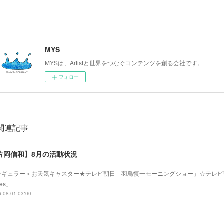
MYS
MYSは、Artistと世界をつなぐコンテンツを創る会社です。
フォロー
関連記事
片岡信和】8月の活動状況
レギュラー＞お天気キャスター★テレビ朝日「羽鳥慎一モーニングショー」☆テレビ
mes」
.08.01 03:00