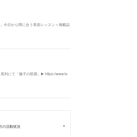
んふぁん」今日から間に合う美容レッスン＜掲載誌
列にて「徹子の部屋」▶️ https://www.tv-
月の活動状況