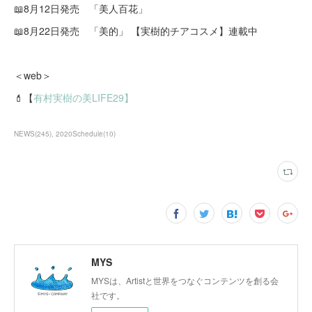
📖8月12日発売 「美人百花」
📖8月22日発売 「美的」 【実樹的チアコスメ】連載中
＜web＞
💄【
有村実樹の美LIFE29】
NEWS
(
245
)
2020Schedule
(
10
)
MYS
MYSは、Artistと世界をつなぐコンテンツを創る会
社です。