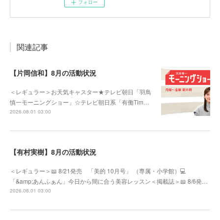
フォロー
関連記事
【片岡信和】8月の活動状況
＜レギュラー＞お天気キャスター★テレビ朝日「羽鳥
慎一モーニングショー」☆テレビ朝日系「有働Tim…
2026.08.01 03:00
【有村実樹】8月の活動状況
＜レギュラー＞📖 8/21発売 「美的 10月号」 （専属・小学館）💻
「&amp;あんふぁん」今日から間に合う美容レッスン＜掲載誌＞📖 8/6発…
2026.08.01 03:00