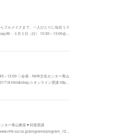
からフルメイクまで、一人ひとりに似合うス
;時：３月２日（日） 10:30～13:00会…
5～12:00 ◇会場：NHK文化センター青山
301718.html&nbsp;☆オンライン受講 http…
文化センター青山教室▼対面受講
www.nhk-cul.co.jp/programs/program_12…