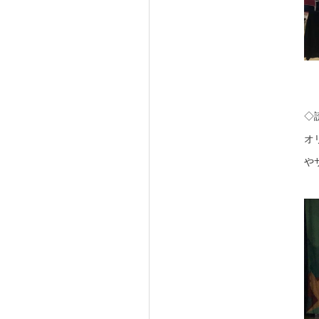
◇
オ
や