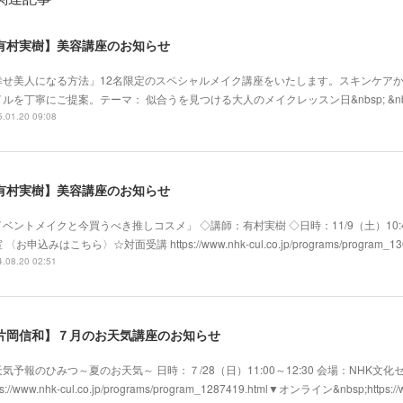
有村実樹】美容講座のお知らせ
幸せ美人になる方法」12名限定のスペシャルメイク講座をいたします。スキンケア
ルを丁寧にご提案。テーマ： 似合うを見つける大人のメイクレッスン日&nbsp; &nbsp
.01.20 09:08
有村実樹】美容講座のお知らせ
ベントメイクと今買うべき推しコスメ」 ◇講師：有村実樹 ◇日時：11/9（土）10:4
 〈お申込みはこちら〉☆対面受講 https://www.nhk-cul.co.jp/programs/program_1
.08.20 02:51
片岡信和】７月のお天気講座のお知らせ
気予報のひみつ～夏のお天気～ 日時：７/28（日）11:00～12:30 会場：NHK
ps://www.nhk-cul.co.jp/programs/program_1287419.html▼オンライン&nbsp;https://