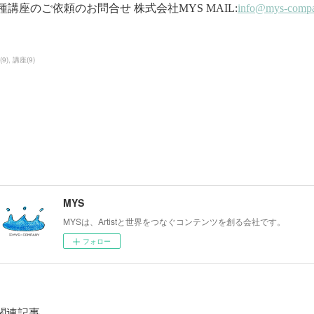
(
9
)
講座
(
9
)
MYS
MYSは、Artistと世界をつなぐコンテンツを創る会社です。
フォロー
関連記事