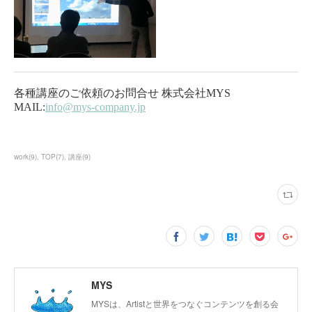
work
(
9
)
TOP
(
7
)
講座
(
9
)
MYS
MYSは、Artistと世界をつなぐコンテンツを創る会