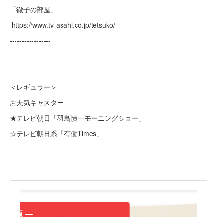
「徹子の部屋」
https://www.tv-asahi.co.jp/tetsuko/
-----------------
＜レギュラー＞
お天気キャスター
★テレビ朝日「羽鳥慎一モーニングショー」
☆テレビ朝日系「有働Times」