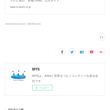
テレビ朝日「有働Times」公式サイト
www.tv-asahi.co.jp
2026Schedule
(
27
)
NEWS
(
245
)
MYS
MYSは、Artistと世界をつなぐコンテンツを創る会
社です。
フォロー