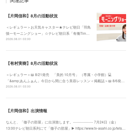
関連記事
【片岡信和】8月の活動状況
＜レギュラー＞お天気キャスター★テレビ朝日「羽鳥
慎一モーニングショー」☆テレビ朝日系「有働Tim…
2026.08.01 03:00
【有村実樹】8月の活動状況
＜レギュラー＞📖 8/21発売 「美的 10月号」 （専属・小学館）💻
「&amp;あんふぁん」今日から間に合う美容レッスン＜掲載誌＞📖 8/6発…
2026.08.01 03:00
【片岡信和】出演情報
なんと、「徹子の部屋」に出演致します。----------------- 7月24日（金）
13:00テレビ朝日系列にて「徹子の部屋」▶️ https://www.tv-asahi.co.jp/tets…