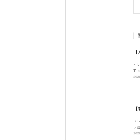
【
＜
Ti
2026
【
＜レ
＞
2026