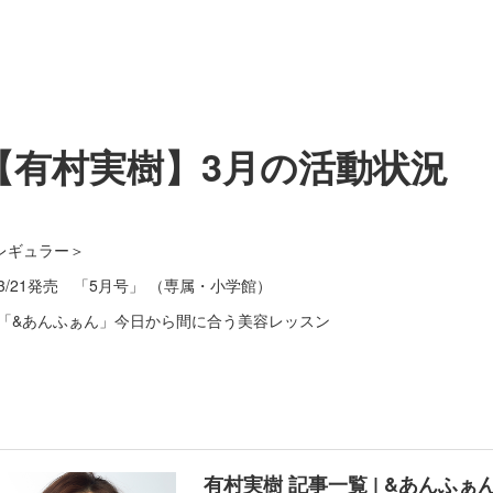
【有村実樹】3月の活動状況
レギュラー＞
 3/21発売 「5月号」 （専属・小学館）
 「&あんふぁん」今日から間に合う美容レッスン
有村実樹 記事一覧 | &あんふぁ