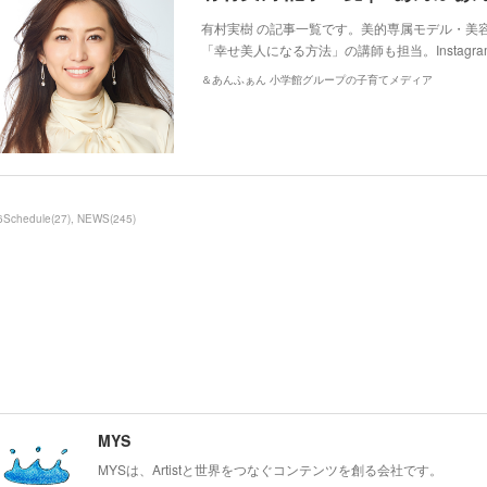
有村実樹 の記事一覧です。美的専属モデル・美
「幸せ美人になる方法」の講師も担当。Instag
＆あんふぁん 小学館グループの子育てメディア
6Schedule
(
27
)
NEWS
(
245
)
MYS
MYSは、Artistと世界をつなぐコンテンツを創る会社です。