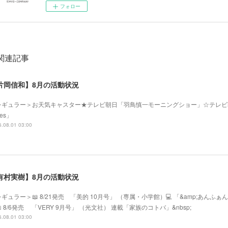
フォロー
関連記事
片岡信和】8月の活動状況
レギュラー＞お天気キャスター★テレビ朝日「羽鳥慎一モーニングショー」☆テレビ
mes」
.08.01 03:00
有村実樹】8月の活動状況
ギュラー＞📖 8/21発売 「美的 10月号」 （専属・小学館）💻 「&amp;あ
 8/6発売 「VERY 9月号」 （光文社） 連載「家族のコトバ」&nbsp;
.08.01 03:00