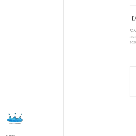
【
なん
asa
2026