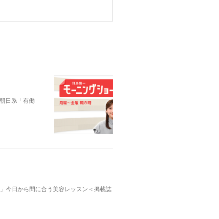
朝日系「有働
んふぁん」今日から間に合う美容レッスン＜掲載誌