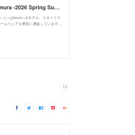
tocco closet luxe feat. Miki Arimura -2026 Spring Summer-
ァッションはtoccoへ♪モデル、スタイリス
ルームウェアを豊富に通販しています…