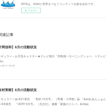
MYSは、Artistと世界をつなぐコンテンツを創る会社です。
フォロー
関連記事
片岡信和】8月の活動状況
レギュラー＞お天気キャスター★テレビ朝日「羽鳥慎一モーニングショー」☆テレビ
mes」
.08.01 03:00
有村実樹】8月の活動状況
ギュラー＞📖 8/21発売 「美的 10月号」 （専属・小学館）💻 「&amp;あ
 8/6発売 「VERY 9月号」 （光文社） 連載「家族のコトバ」&nbsp;