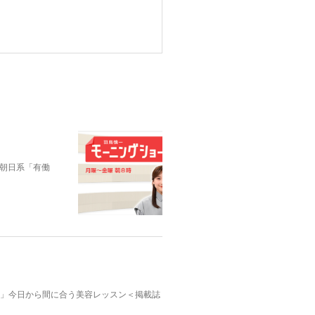
朝日系「有働
んふぁん」今日から間に合う美容レッスン＜掲載誌