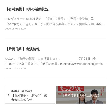
【有村実樹】8月の活動状況
＜レギュラー＞📖 8/21発売 「美的 10月号」 （専属・小学館）💻
「&amp;あんふぁん」今日から間に合う美容レッスン＜掲載誌＞📖 8/6発…
2026.08.01 03:00
【片岡信和】出演情報
なんと、「徹子の部屋」に出演致します。----------------- 7月24日（金）
13:00テレビ朝日系列にて「徹子の部屋」▶️ https://www.tv-asahi.co.jp/tets…
2026.07.17 09:00
2026.01.07 06:00
2026.01.26 09:00
【片岡信和】1月の活動状況
【有村実樹・片岡信和】節
分会のお知らせ