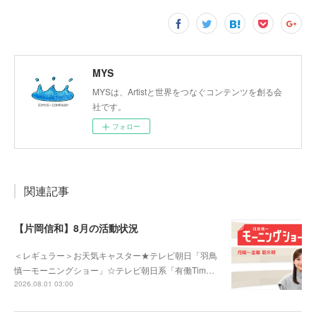
MYS
MYSは、Artistと世界をつなぐコンテンツを創る会
社です。
フォロー
関連記事
【片岡信和】8月の活動状況
＜レギュラー＞お天気キャスター★テレビ朝日「羽鳥
慎一モーニングショー」☆テレビ朝日系「有働Tim…
2026.08.01 03:00