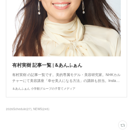
有村実樹 記事一覧 | &あんふぁん
有村実樹 の記事一覧です。美的専属モデル・美容研究家。NHKカル
チャーにて美容講座「幸せ美人になる方法」の講師も担当。Insta…
＆あんふぁん 小学館グループの子育てメディア
2026Schedule
(
27
)
NEWS
(
245
)