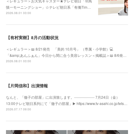
＜レギュラー＞お天気キャスター★テレビ朝日「羽鳥
慎一モーニングショー」☆テレビ朝日系「有働Tim…
2026.08.01 03:00
【有村実樹】8月の活動状況
＜レギュラー＞📖 8/21発売 「美的 10月号」 （専属・小学館）💻
「&amp;あんふぁん」今日から間に合う美容レッスン＜掲載誌＞📖 8/6発…
2026.08.01 03:00
【片岡信和】出演情報
なんと、「徹子の部屋」に出演致します。----------------- 7月24日（金）
13:00テレビ朝日系列にて「徹子の部屋」▶️ https://www.tv-asahi.co.jp/tets…
2026.07.17 09:00