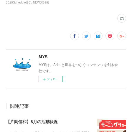
2025Schedule
(
30
)
NEWS
(
245
)
MYS
MYSは、Artistと世界をつなぐコンテンツを創る会
社です。
フォロー
関連記事
【片岡信和】8月の活動状況