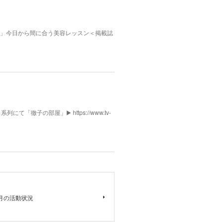
んふぁん」今日から間に合う美容レッスン＜掲載誌
列にて「徹子の部屋」▶️ https://www.tv-
月の活動状況