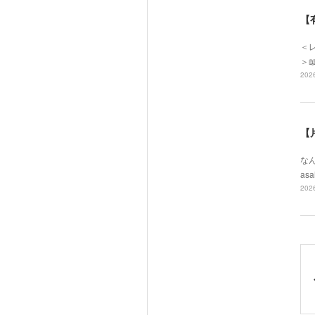
【
＜レ
＞
2026
【
なん
asa
2026