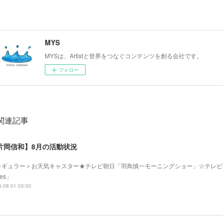
MYS
MYSは、Artistと世界をつなぐコンテンツを創る会社です。
フォロー
関連記事
片岡信和】8月の活動状況
レギュラー＞お天気キャスター★テレビ朝日「羽鳥慎一モーニングショー」☆テレビ
mes」
.08.01 03:00