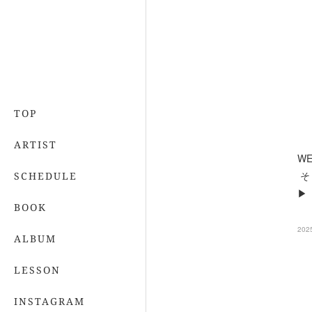
TOP
ARTIST
W
そ
SCHEDULE
▶︎
BOOK
202
ALBUM
LESSON
INSTAGRAM