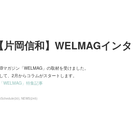
【片岡信和】WELMAGイン
EBマガジン「WELMAG」の取材を受けました。
して、2月からコラムがスタートします。
「WELMAG」特集記事
5Schedule
(
30
)
NEWS
(
245
)