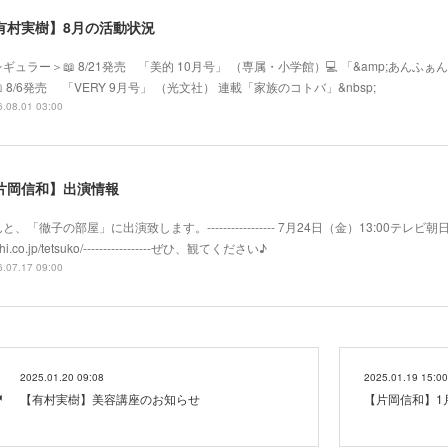
有村実樹】8月の活動状況
ギュラー＞📖 8/21発売 「美的 10月号」 （専属・小学館）💻 「&amp;あ
 8/6発売 「VERY 9月号」 （光文社） 連載「家族のコトバ」&nbsp;
.08.01 03:00
片岡信和】出演情報
と、「徹子の部屋」に出演致します。----------------- 7月24日（金）13:00テレビ朝日系
hi.co.jp/tetsuko/-----------------ぜひ、観てください♪
.07.17 09:00
2025.01.20 09:08
2025.01.19 15:00
【有村実樹】美容講座のお知らせ
【片岡信和】1