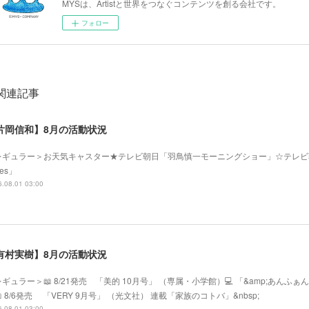
MYSは、Artistと世界をつなぐコンテンツを創る会社です。
フォロー
関連記事
片岡信和】8月の活動状況
レギュラー＞お天気キャスター★テレビ朝日「羽鳥慎一モーニングショー」☆テレビ
mes」
.08.01 03:00
有村実樹】8月の活動状況
ギュラー＞📖 8/21発売 「美的 10月号」 （専属・小学館）💻 「&amp;あ
 8/6発売 「VERY 9月号」 （光文社） 連載「家族のコトバ」&nbsp;
.08.01 03:00