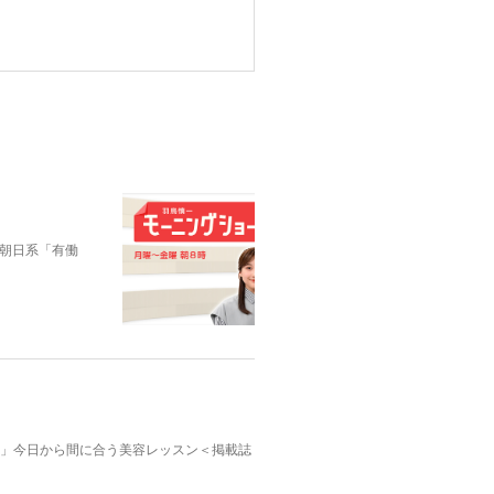
朝日系「有働
んふぁん」今日から間に合う美容レッスン＜掲載誌