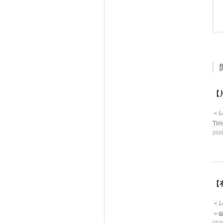
【
＜
Ti
2026
【
＜レ
＞
2026