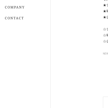
★
COMPANY
★
★
CONTACT
☆
☆
☆
NE