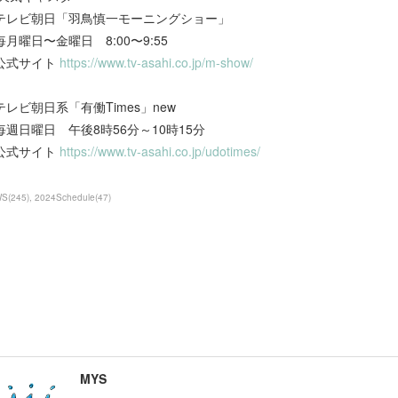
テレビ朝日「羽鳥慎一モーニングショー」
毎月曜日〜金曜日 8:00〜9:55
公式サイト
https://www.tv-asahi.co.jp/m-show/
テレビ朝日系「有働Times」new
毎週日曜日 午後8時56分～10時15分
公式サイト
https://www.tv-asahi.co.jp/udotimes/
WS
(
245
)
2024Schedule
(
47
)
MYS