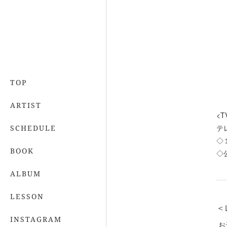
TOP
ARTIST
<T
テ
SCHEDULE
◇
BOOK
◇
ALBUM
LESSON
＜
INSTAGRAM
お