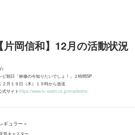
【片岡信和】12月の活動状況
V>
レビ朝日「林修の今知りたいでしょ！」２時間SP
１２月１９日（木）１９時から放送
公式サイト
https://www.tv-asahi.co.jp/imadesho/
レギュラー＞
天気キャスター