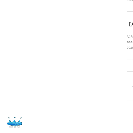
【
なん
asa
2026