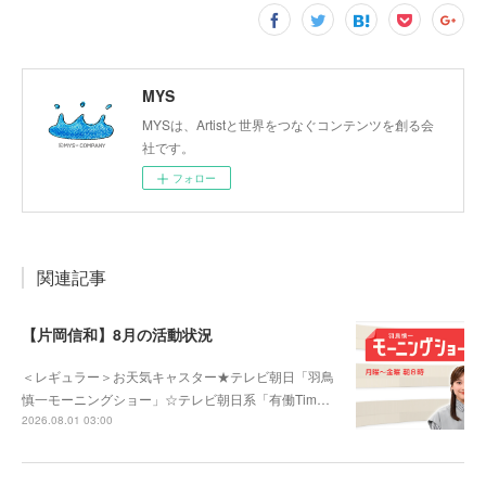
MYS
MYSは、Artistと世界をつなぐコンテンツを創る会
社です。
フォロー
関連記事
【片岡信和】8月の活動状況
＜レギュラー＞お天気キャスター★テレビ朝日「羽鳥
慎一モーニングショー」☆テレビ朝日系「有働Tim…
2026.08.01 03:00