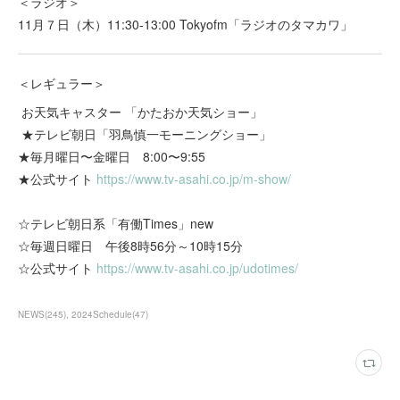
＜ラジオ＞
11月７日（木）11:30-13:00 Tokyofm「ラジオのタマカワ」
＜レギュラー＞
お天気キャスター 「かたおか天気ショー」
★テレビ朝日「羽鳥慎一モーニングショー」
★毎月曜日〜金曜日 8:00〜9:55
★公式サイト
https://www.tv-asahi.co.jp/m-show/
☆テレビ朝日系「有働Times」new
☆毎週日曜日 午後8時56分～10時15分
☆公式サイト
https://www.tv-asahi.co.jp/udotimes/
NEWS
(
245
)
2024Schedule
(
47
)