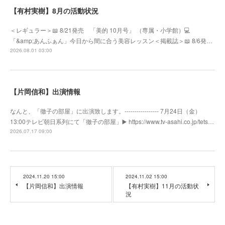
【有村実樹】8月の活動状況
＜レギュラー＞📖 8/21発売 「美的 10月号」 （専属・小学館）💻
「&amp;あんふぁん」今日から間に合う美容レッスン＜掲載誌＞📖 8/6発…
2026.08.01 03:00
【片岡信和】出演情報
なんと、「徹子の部屋」に出演致します。----------------- 7月24日（金）
13:00テレビ朝日系列にて「徹子の部屋」▶️ https://www.tv-asahi.co.jp/tets…
2026.07.17 09:00
2024.11.20 15:00
2024.11.02 15:00
【片岡信和】出演情報
【有村実樹】11月の活動状
況