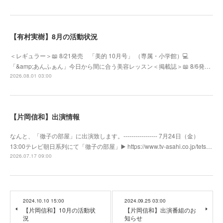
【有村実樹】8月の活動状況
＜レギュラー＞📖 8/21発売 「美的 10月号」 （専属・小学館）💻
「&amp;あんふぁん」今日から間に合う美容レッスン＜掲載誌＞📖 8/6発…
2026.08.01 03:00
【片岡信和】出演情報
なんと、「徹子の部屋」に出演致します。----------------- 7月24日（金）
13:00テレビ朝日系列にて「徹子の部屋」▶️ https://www.tv-asahi.co.jp/tets…
2026.07.17 09:00
2024.10.10 15:00
2024.09.25 03:00
【片岡信和】10月の活動状
【片岡信和】出演番組のお
況
知らせ