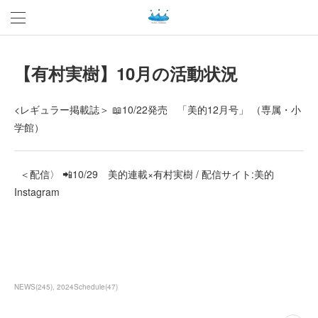
【有村実樹】10月の活動状況
<レギュラー掲載誌＞ 📖10/22発売 「美的12月号」 （専属・小
学館）
＜配信〉 📲10/29 美的連載×有村実樹 / 配信サイト:美的
Instagram
NEWS
(
245
)
2024Schedule
(
47
)