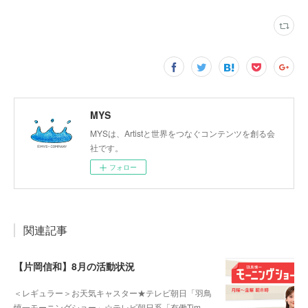
MYS
MYSは、Artistと世界をつなぐコンテンツを創る会
社です。
フォロー
関連記事
【片岡信和】8月の活動状況
＜レギュラー＞お天気キャスター★テレビ朝日「羽鳥
慎一モーニングショー」☆テレビ朝日系「有働Tim…