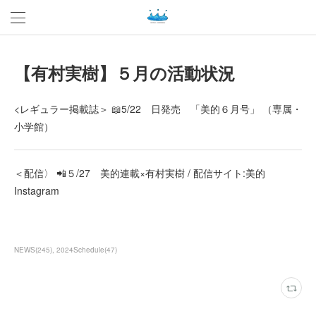
【有村実樹】５月の活動状況
<レギュラー掲載誌＞ 📖5/22 日発売 「美的６月号」 （専属・
小学館）
＜配信〉 📲５/27 美的連載×有村実樹 / 配信サイト:美的
Instagram
NEWS
(
245
)
2024Schedule
(
47
)