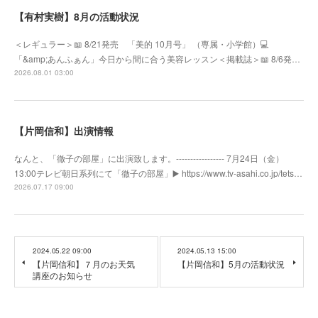
【有村実樹】8月の活動状況
＜レギュラー＞📖 8/21発売 「美的 10月号」 （専属・小学館）💻
「&amp;あんふぁん」今日から間に合う美容レッスン＜掲載誌＞📖 8/6発…
2026.08.01 03:00
【片岡信和】出演情報
なんと、「徹子の部屋」に出演致します。----------------- 7月24日（金）
13:00テレビ朝日系列にて「徹子の部屋」▶️ https://www.tv-asahi.co.jp/tets…
2026.07.17 09:00
2024.05.22 09:00
2024.05.13 15:00
【片岡信和】７月のお天気
【片岡信和】5月の活動状況
講座のお知らせ