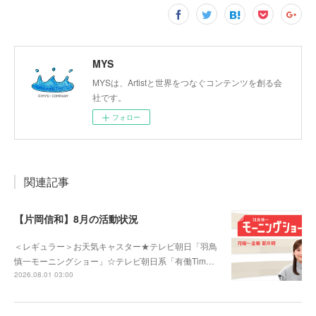
MYS
MYSは、Artistと世界をつなぐコンテンツを創る会
社です。
フォロー
関連記事
【片岡信和】8月の活動状況
＜レギュラー＞お天気キャスター★テレビ朝日「羽鳥
慎一モーニングショー」☆テレビ朝日系「有働Tim…
2026.08.01 03:00