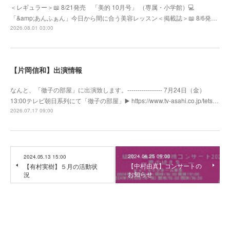
＜レギュラー＞📖 8/21発売 「美的 10月号」 （専属・小学館）💻
「&amp;あんふぁん」今日から間に合う美容レッスン＜掲載誌＞📖 8/6発…
2026.08.01 03:00
【片岡信和】出演情報
なんと、「徹子の部屋」に出演致します。----------------- 7月24日（金）
13:00テレビ朝日系列にて「徹子の部屋」▶️ https://www.tv-asahi.co.jp/tets…
2026.07.17 09:00
2024.04.25 09:00
2024.05.13 15:00
【中村由真】コンサートの
【有村実樹】５月の活動状
お知らせ
況