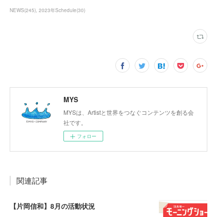
NEWS
(
245
)
2023年Schedule
(
30
)
MYS
MYSは、Artistと世界をつなぐコンテンツを創る会
社です。
フォロー
関連記事
【片岡信和】8月の活動状況