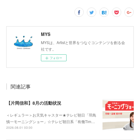
MYS
MYSは、Artistと世界をつなぐコンテンツを創る会
社です。
フォロー
関連記事
【片岡信和】8月の活動状況
＜レギュラー＞お天気キャスター★テレビ朝日「羽鳥
慎一モーニングショー」☆テレビ朝日系「有働Tim…
2026.08.01 03:00