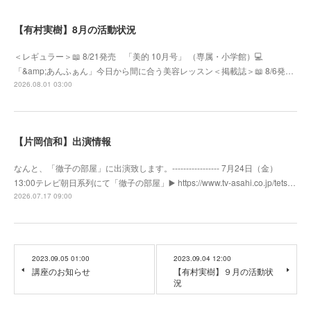
【有村実樹】8月の活動状況
＜レギュラー＞📖 8/21発売 「美的 10月号」 （専属・小学館）💻
「&amp;あんふぁん」今日から間に合う美容レッスン＜掲載誌＞📖 8/6発…
2026.08.01 03:00
【片岡信和】出演情報
なんと、「徹子の部屋」に出演致します。----------------- 7月24日（金）
13:00テレビ朝日系列にて「徹子の部屋」▶️ https://www.tv-asahi.co.jp/tets…
2026.07.17 09:00
2023.09.05 01:00
2023.09.04 12:00
講座のお知らせ
【有村実樹】９月の活動状
況