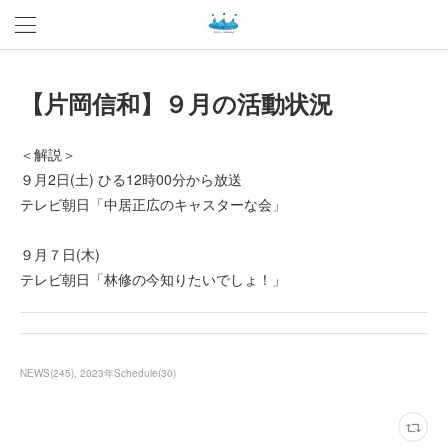
【片岡信和】９月の活動状況
＜解説＞
９月2日(土) ひる12時00分から放送
テレビ朝日「中居正広のキャスターな会」
９月７日(木)
テレビ朝日「林修の今知りたいでしょ！」
NEWS
(
245
)
2023年Schedule
(
30
)