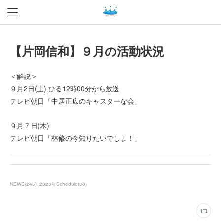
【片岡信和】９月の活動状況
＜解説＞
９月2日(土) ひる12時00分から放送
テレビ朝日「中居正広のキャスターな会」
９月７日(木)
テレビ朝日「林修の今知りたいでしょ！」
NEWS
(
245
)
2023年Schedule
(
30
)