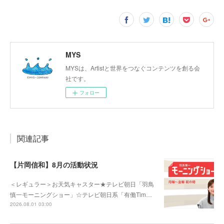
MYS
MYSは、Artistと世界をつなぐコンテンツを創る会
社です。
フォロー
関連記事
【片岡信和】8月の活動状況
＜レギュラー＞お天気キャスター★テレビ朝日「羽鳥
慎一モーニングショー」☆テレビ朝日系「有働Tim…
2026.08.01 03:00