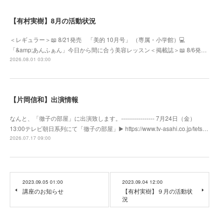
【有村実樹】8月の活動状況
＜レギュラー＞📖 8/21発売 「美的 10月号」 （専属・小学館）💻
「&amp;あんふぁん」今日から間に合う美容レッスン＜掲載誌＞📖 8/6発…
2026.08.01 03:00
【片岡信和】出演情報
なんと、「徹子の部屋」に出演致します。----------------- 7月24日（金）
13:00テレビ朝日系列にて「徹子の部屋」▶️ https://www.tv-asahi.co.jp/tets…
2026.07.17 09:00
2023.09.05 01:00
2023.09.04 12:00
講座のお知らせ
【有村実樹】９月の活動状
況