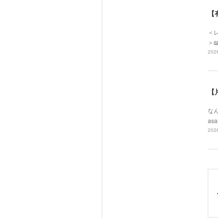
【
＜レ
＞
2026
【
なん
asa
2026