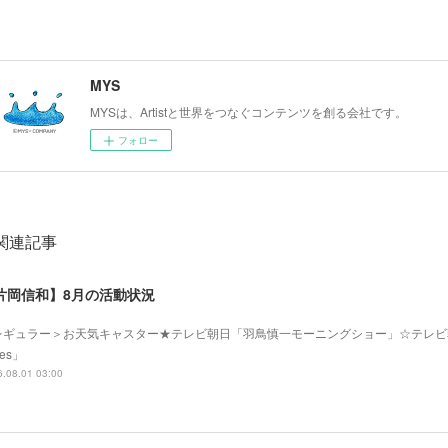
MYS
MYSは、Artistと世界をつなぐコンテンツを創る会社です。
フォロー
関連記事
片岡信和】8月の活動状況
レギュラー＞お天気キャスター★テレビ朝日「羽鳥慎一モーニングショー」☆テレビ
mes」
.08.01 03:00