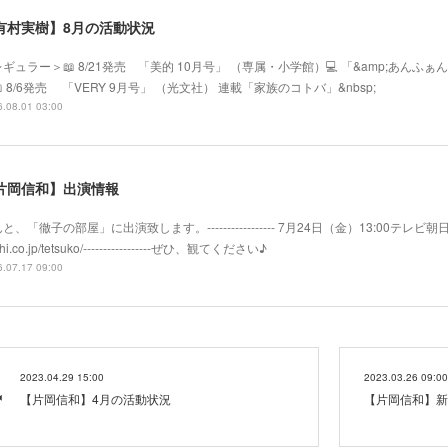
有村実樹】8月の活動状況
ギュラー＞📖 8/21発売 「美的 10月号」 （専属・小学館）💻 「&amp;あ
 8/6発売 「VERY 9月号」 （光文社） 連載「家族のコトバ」&nbsp;
.08.01 03:00
片岡信和】出演情報
と、「徹子の部屋」に出演致します。----------------- 7月24日（金）13:00テレビ朝日系
hi.co.jp/tetsuko/-----------------ぜひ、観てください♪
.07.17 09:00
2023.04.29 15:00
2023.03.26 09:00
【片岡信和】4月の活動状況
【片岡信和】新