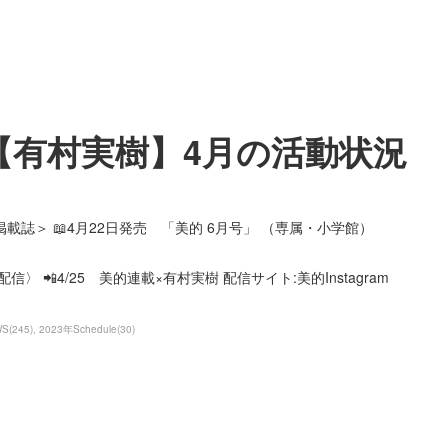
【有村実樹】4月の活動状況
掲載誌＞ 📖4月22日発売 「美的 6月号」 （専属・小学館）
配信〉 📲4/25 美的連載×有村実樹 配信サイト:美的Instagram
WS
(
245
)
2023年Schedule
(
30
)