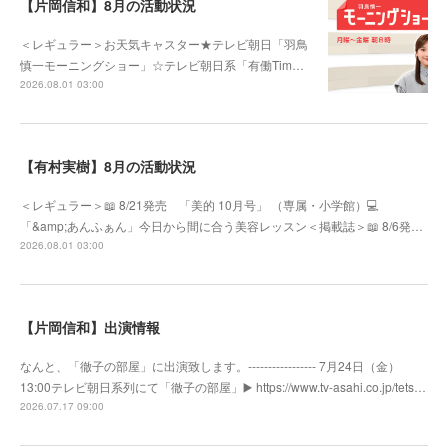
【片岡信和】8月の活動状況
＜レギュラー＞お天気キャスター★テレビ朝日「羽鳥
慎一モーニングショー」☆テレビ朝日系「有働Tim…
2026.08.01 03:00
【有村実樹】8月の活動状況
＜レギュラー＞📖 8/21発売 「美的 10月号」 （専属・小学館）💻
「&amp;あんふぁん」今日から間に合う美容レッスン＜掲載誌＞📖 8/6発…
2026.08.01 03:00
【片岡信和】出演情報
なんと、「徹子の部屋」に出演致します。----------------- 7月24日（金）
13:00テレビ朝日系列にて「徹子の部屋」▶️ https://www.tv-asahi.co.jp/tets…
2026.07.17 09:00