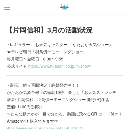
【片岡信和】3月の活動状況
〈レギュラー〉 お天気キャスター 「かたおか天気ショー」
★テレビ朝日「羽鳥慎一モーニングショー」
毎月曜日〜金曜日 8:00〜9:55
公式サイト
https://www.tv-asahi.co.jp/m-show/
〈書籍〉 続々重版決定！絶賛発売中！！
かたおか気象予報士の毎朝10秒！楽しく「お天気ストレッチ」
著者/ 片岡信和 羽鳥慎一モーニングショー 発行/ 幻冬舎
定価/ 1100円(別税）
✨どんな動きかが一目で分かる、動画に飛べるQR コード付き！
Amazonでも購入できます☞
https://www.amazon.co.jp/dp/4344037642