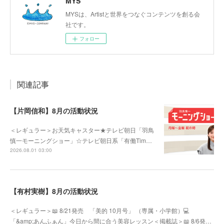
MYS
MYSは、Artistと世界をつなぐコンテンツを創る会
社です。
フォロー
関連記事
【片岡信和】8月の活動状況
＜レギュラー＞お天気キャスター★テレビ朝日「羽鳥
慎一モーニングショー」☆テレビ朝日系「有働Tim…
2026.08.01 03:00
【有村実樹】8月の活動状況
＜レギュラー＞📖 8/21発売 「美的 10月号」 （専属・小学館）💻
「&amp;あんふぁん」今日から間に合う美容レッスン＜掲載誌＞📖 8/6発…