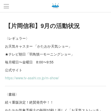
【片岡信和】9月の活動状況
〈レギュラー〉
お天気キャスター 「かたおか天気ショー」
★テレビ朝日「羽鳥慎一モーニングショー」
毎月曜日〜金曜日 8:00〜9:55
公式サイト
https://www.tv-asahi.co.jp/m-show/
〈書籍〉
続々重版決定！絶賛発売中！！
かたおか気象予報士の毎朝10秒！楽しく「お天気ストレッチ」