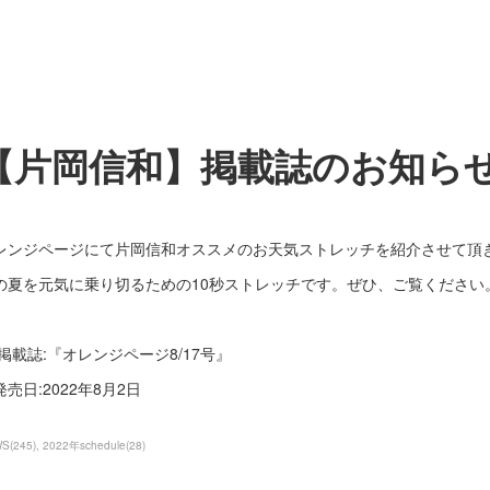
【片岡信和】掲載誌のお知ら
レンジページにて片岡信和オススメのお天気ストレッチを紹介させて頂
の夏を元気に乗り切るための10秒ストレッチです。ぜひ、ご覧ください
 掲載誌:『オレンジページ8/17号』
発売日:2022年8月2日
WS
(
245
)
2022年schedule
(
28
)