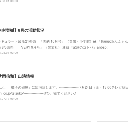
.08.01 03:00
有村実樹】8月の活動状況
ギュラー＞📖 8/21発売 「美的 10月号」 （専属・小学館）💻 「&amp;あ
 8/6発売 「VERY 9月号」 （光文社） 連載「家族のコトバ」&nbsp;
.08.01 03:00
片岡信和】出演情報
と、「徹子の部屋」に出演致します。----------------- 7月24日（金）13:00テレビ朝日系
hi.co.jp/tetsuko/-----------------ぜひ、観てください♪
.07.17 09:00