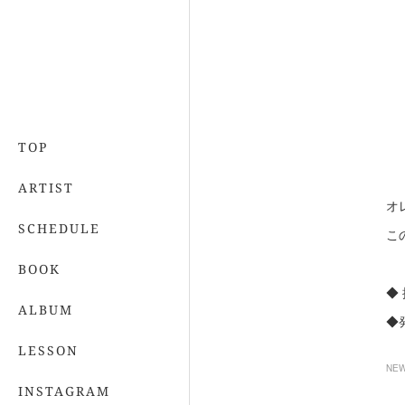
TOP
ARTIST
オ
SCHEDULE
こ
BOOK
◆
ALBUM
◆
LESSON
NE
INSTAGRAM