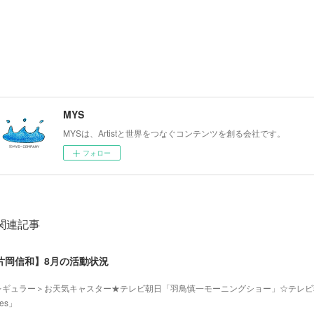
MYS
MYSは、Artistと世界をつなぐコンテンツを創る会社です。
フォロー
関連記事
片岡信和】8月の活動状況
レギュラー＞お天気キャスター★テレビ朝日「羽鳥慎一モーニングショー」☆テレビ
mes」